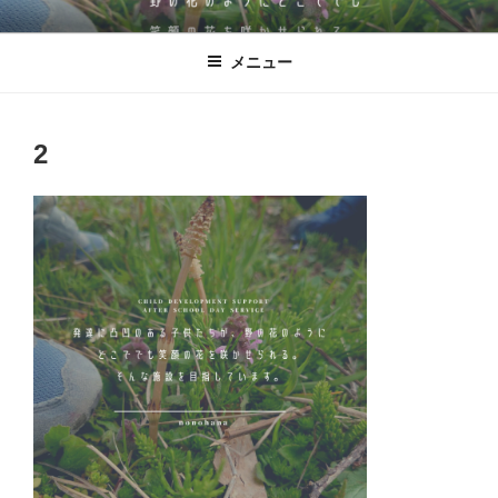
コ
児童発達支援・放課後等デイサービ
発達に凸凹のある子どもたちが、野の花のように‶どこででも″ 笑顔の花
ン
を咲かせられる。そんな施設を目指した逗子市にある児童発達支援・放
ス ののはな
メニュー
テ
課後等デイサービス ののはな。
ン
ツ
へ
2
ス
キ
ッ
プ