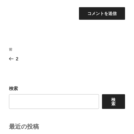
投
前
前
稿
の
2
ナ
投
ビ
稿
ゲ
ー
検索
シ
検
ョ
索
ン
最近の投稿