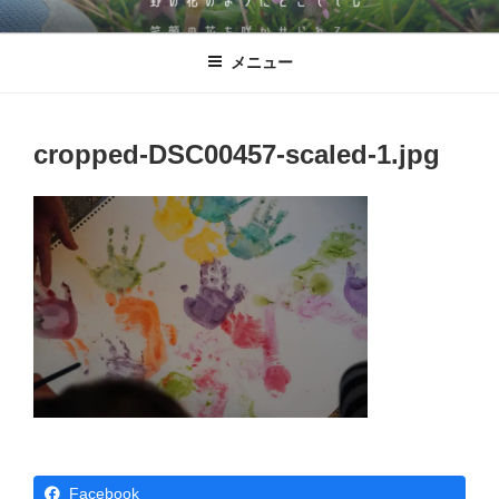
コ
児童発達支援・放課後等デイサービ
発達に凸凹のある子どもたちが、野の花のように‶どこででも″ 笑顔の花
ン
を咲かせられる。そんな施設を目指した逗子市にある児童発達支援・放
ス ののはな
メニュー
テ
課後等デイサービス ののはな。
ン
ツ
へ
cropped-DSC00457-scaled-1.jpg
ス
キ
ッ
プ
Facebook