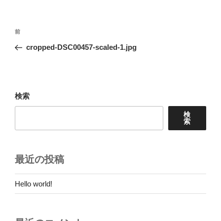
投
前
前
稿
の
cropped-DSC00457-scaled-1.jpg
ナ
投
ビ
稿
ゲ
ー
検索
シ
検
ョ
索
ン
最近の投稿
Hello world!