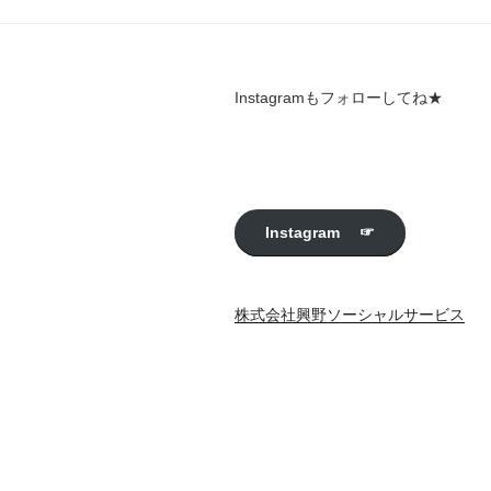
ゲ
ー
シ
Instagramもフォローしてね★
ョ
ン
Instagram ☞
株式会社興野ソーシャルサービス