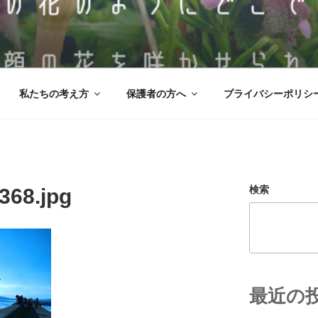
・放課後等デイサービス 
、野の花のように‶どこででも″ 笑顔の花を咲かせられる。そ
 ののはな。
私たちの考え方
保護者の方へ
プライバシーポリシ
検索
368.jpg
最近の