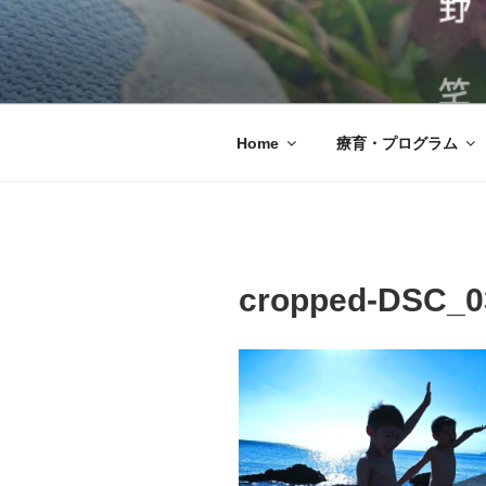
コ
ン
テ
児童発達支援
発達に凸凹のある子どもたちが
ン
達支援・放課後等デイサービス
ツ
へ
Home
療育・プログラム
ス
キ
ッ
プ
cropped-DSC_0