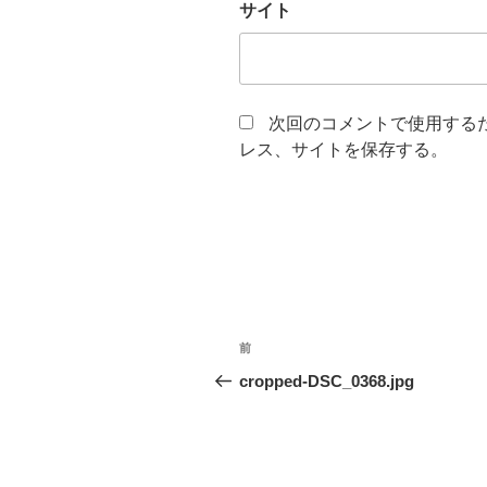
サイト
次回のコメントで使用する
レス、サイトを保存する。
投
前
前
稿
の
cropped-DSC_0368.jpg
投
ナ
稿
ビ