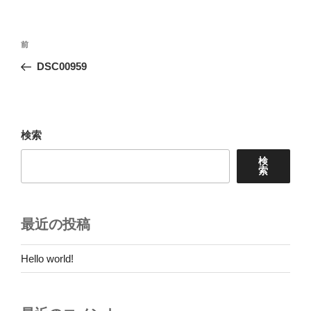
投
前
前
稿
の
DSC00959
ナ
投
ビ
稿
ゲ
ー
検索
シ
検
ョ
索
ン
最近の投稿
Hello world!