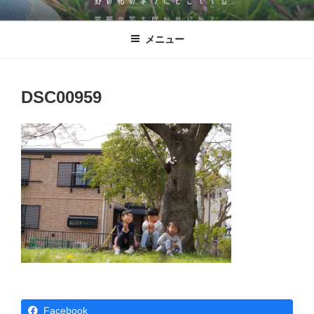
コ
児童発達支援・放課後等デイサービ
発達に凸凹のある子どもたちが、野の花のように‶どこででも″ 笑顔の花
ン
を咲かせられる。そんな施設を目指した逗子市にある児童発達支援・放
ス ののはな
メニュー
テ
課後等デイサービス ののはな。
ン
ツ
へ
DSC00959
ス
キ
ッ
プ
Facebook