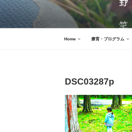
コ
ン
テ
児童発達支援
発達に凸凹のある子どもたちが
ン
達支援・放課後等デイサービス
ツ
へ
Home
療育・プログラム
ス
キ
ッ
プ
DSC03287p