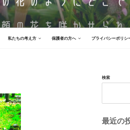
・放課後等デイサービス 
、野の花のように‶どこででも″ 笑顔の花を咲かせられる。そ
 ののはな。
私たちの考え方
保護者の方へ
プライバシーポリシ
検索
最近の