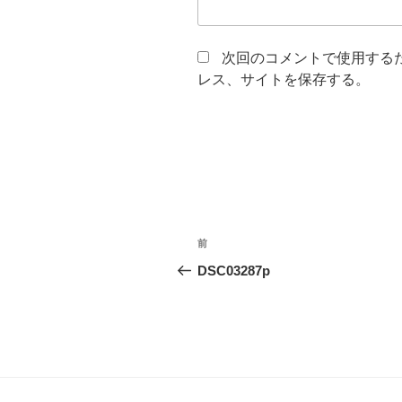
次回のコメントで使用する
レス、サイトを保存する。
投
前
前
稿
の
DSC03287p
投
ナ
稿
ビ
ゲ
ー