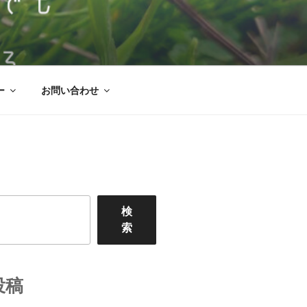
ののはな
んな施設を目指した逗子市にある児童発
ー
お問い合わせ
検
索
投稿