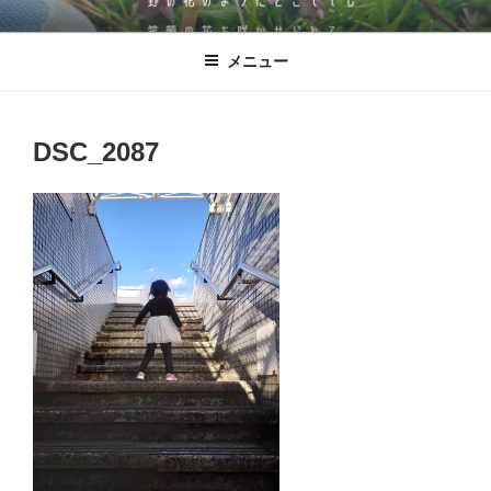
コ
児童発達支援・放課後等デイサービ
発達に凸凹のある子どもたちが、野の花のように‶どこででも″ 笑顔の花
ン
を咲かせられる。そんな施設を目指した逗子市にある児童発達支援・放
ス ののはな
メニュー
テ
課後等デイサービス ののはな。
ン
ツ
へ
DSC_2087
ス
キ
ッ
プ