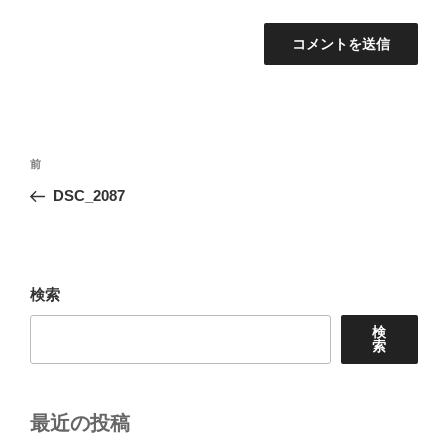
投
前
前
稿
の
DSC_2087
ナ
投
ビ
稿
ゲ
ー
検索
シ
検
ョ
索
ン
最近の投稿