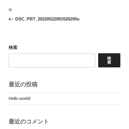
投
前
前
稿
の
DSC_PRT_20220522091520205o
ナ
投
ビ
稿
ゲ
ー
検索
シ
検
ョ
索
ン
最近の投稿
Hello world!
最近のコメント