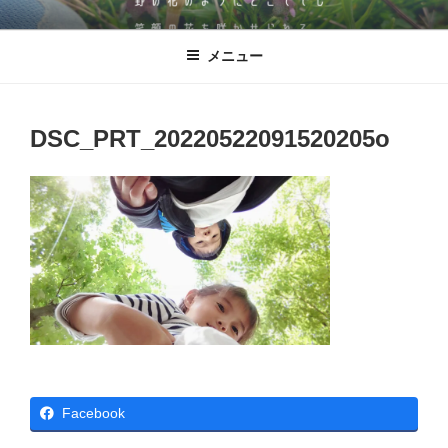
コ
児童発達支援・放課後等デイサービ
発達に凸凹のある子どもたちが、野の花のように‶どこででも″ 笑顔の花
ン
を咲かせられる。そんな施設を目指した逗子市にある児童発達支援・放
ス ののはな
メニュー
テ
課後等デイサービス ののはな。
ン
ツ
へ
DSC_PRT_20220522091520205o
ス
キ
ッ
プ
Facebook